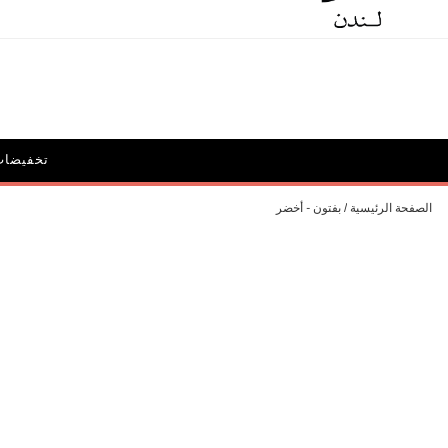
الحملات
أيقونة ديون: ديليبيريت
تخفيضات
الحقائب و
الصفحة الرئيسية
بفتون - أخضر