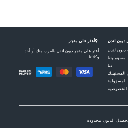
Also Avai
الخامة
جلد سويدي
0274506380031164_Navy
0274506380031514_Brown
0274506380031484_Black
0274506380031130_Sand
0274506380031511
ديون لندن
أعثر على متجر
ة التجارية
النعل
Synthetic
Dune London
 ديون لندن
أعثر على متجر ديون لندن بالقرب منك أو أحد
ق
Slip On
وكلائنا.
مسؤوليتنا
عنا
CASH ON
المستهلك
DELIVERY
 المسؤولية
الخصوصية
حصيل الديون محدودة