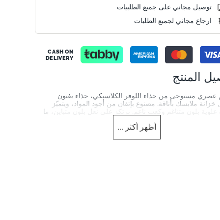
توصيل مجاني على جميع الطلبيات
ارجاع مجاني لجميع الطلبات
CASH ON
DELIVERY
يل المنتج
 عصري مستوحى من حذاء اللوفر الكلاسيكي، حذاء بفتون
زانة ملابسك بأناقة. مصنوع بإتقان من أجود المواد، ويتميّز
علوية بلون متناغم وكعب ناعم. يرتكز على نعل بلون متباين، ما
مسة أنيقة تُناسب تمامًا الشينو المطوي وقمصان الشامبراي
أظهر
أكثر
...
ل.
merchandising_score_bh
1922
Info
0274506380031291_G
merchandising_sco
الجنس
1922
رجال
 العلوية
شكل القدم
Round Toe
Suede
لمنتج
اللون
Green
Khaki