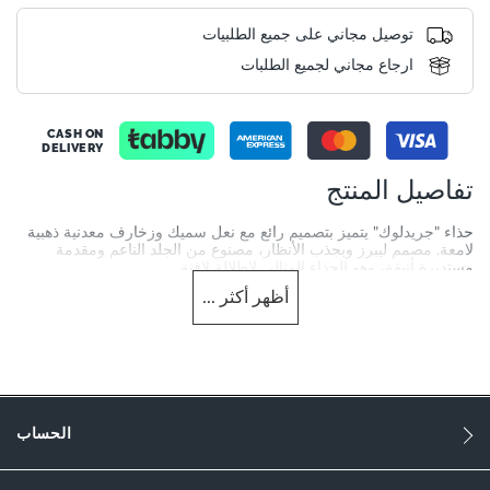
توصيل مجاني على جميع الطلبيات
ارجاع مجاني لجميع الطلبات
CASH ON
DELIVERY
تفاصيل المنتج
حذاء "جريدلوك" يتميز بتصميم رائع مع نعل سميك وزخارف معدنية ذهبية
لامعة. مصمم ليبرز ويجذب الأنظار، مصنوع من الجلد الناعم ومقدمة
مستديرة أنيقة، وهو الحذاء المثالي لإطلالة لافتة.
أظهر
أكثر
...
More
GRIDLOCK-0076509230024484-BLACK
Information
1643
1643
النساء
الحساب
Leather