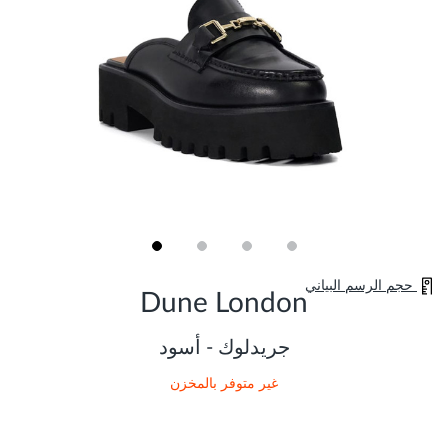
Skip
حجم الرسم البياني
to
Dune London
the
beginning
of
جريدلوك - أسود
the
images
غير متوفر بالمخزن
gallery